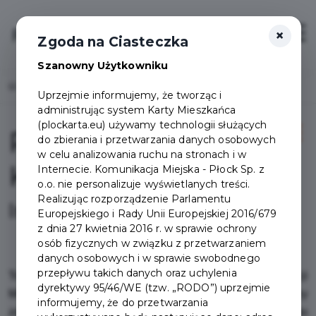
×
Login/Rejestracja
Otwór
Zgoda na Ciasteczka
Szanowny Użytkowniku
Home
Projekty
Pakiet Komunikacyjny
Uprzejmie informujemy, że tworząc i
administrując system Karty Mieszkańca
(plockarta.eu) używamy technologii służących
Pakiet
do zbierania i przetwarzania danych osobowych
w celu analizowania ruchu na stronach i w
Komunikacyjny
Internecie. Komunikacja Miejska - Płock Sp. z
o.o. nie personalizuje wyświetlanych treści.
Realizując rozporządzenie Parlamentu
Informacje
Europejskiego i Rady Unii Europejskiej 2016/679
z dnia 27 kwietnia 2016 r. w sprawie ochrony
osób fizycznych w związku z przetwarzaniem
danych osobowych i w sprawie swobodnego
przepływu takich danych oraz uchylenia
To pakiet stworzony z myślą o pasażerach Komunikacji
dyrektywy 95/46/WE (tzw. „RODO”) uprzejmie
Miejskiej Płock. Posiadacze
Pakietu Mieszkańca
, którzy
informujemy, że do przetwarzania
zdecydują się na
Pakiet Komunikacyjny
mają dostęp do