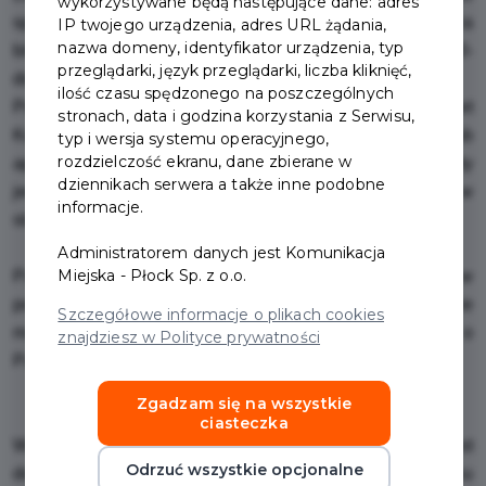
wykorzystywane będą następujące dane: adres
specjalnej oferty biletów okresowych w cenie 120 zł. za
IP twojego urządzenia, adres URL żądania,
nazwa domeny, identyfikator urządzenia, typ
bilet 30-dobowy normalny w strefie A oraz 60 zł. za 30-
przeglądarki, język przeglądarki, liczba kliknięć,
dobowy ulgowy w strefie A.
ilość czasu spędzonego na poszczególnych
Pozostałe osoby, które posiadają tylko Pakiet
stronach, data i godzina korzystania z Serwisu,
Komunikacyjny i zalogują się w portalu plockarta.eu lub
typ i wersja systemu operacyjnego,
rozdzielczość ekranu, dane zbierane w
aplikacji Płockarta, mogą kupować bilety
dziennikach serwera a także inne podobne
jednoprzejazdowe przesiadkowe (czasowe) i okresowe w
informacje.
standardowych cenach.
Administratorem danych jest Komunikacja
Miejska - Płock Sp. z o.o.
Pakiet Komunikacyjny dostępny jest wyłącznie online w
portalu plockarta.eu lub aplikacji mobilnej Płockarta. Nie
Szczegółowe informacje o plikach cookies
ma możliwości zawnioskowania w formie papierowej o
znajdziesz w Polityce prywatności
Pakiet w Biurach Obsługi Klienta.
Zgadzam się na wszystkie
ciasteczka
Wnioskując o Pakiet Komunikacyjny, konieczne jest
Odrzuć wszystkie opcjonalne
dodanie zdjęcia do weryfikacji. Podobnie jak w przypadku