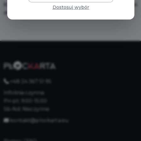
Karty Komunikacji Miejskiej, zdjęcie posłuży kontrolerowi
Dostosuj wybór
do weryfikacji pasażera podczas sprawdzania biletu.
+48 24 367 51 95
Infolinia czynna:
Pn-pt: 9:00-15:00
Sb-Nd: Nieczynne
kontakt@plockarta.eu