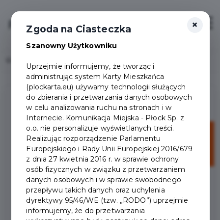
×
Login/Rejestracja
Otwór
Zgoda na Ciasteczka
Szanowny Użytkowniku
Home
Lista aktualności
Uprzejmie informujemy, że tworząc i
administrując system Karty Mieszkańca
(plockarta.eu) używamy technologii służących
do zbierania i przetwarzania danych osobowych
w celu analizowania ruchu na stronach i w
Internecie. Komunikacja Miejska - Płock Sp. z
o.o. nie personalizuje wyświetlanych treści.
20
Realizując rozporządzenie Parlamentu
Europejskiego i Rady Unii Europejskiej 2016/679
lip
z dnia 27 kwietnia 2016 r. w sprawie ochrony
osób fizycznych w związku z przetwarzaniem
danych osobowych i w sprawie swobodnego
przepływu takich danych oraz uchylenia
dyrektywy 95/46/WE (tzw. „RODO”) uprzejmie
informujemy, że do przetwarzania