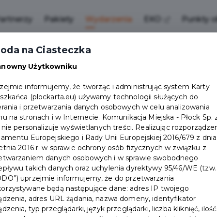
artnerzy
Pakiety
Wydarzenia
EKO
Punkty o
oda na Ciasteczka
anowny Użytkowniku
zejmie informujemy, że tworząc i administrując system Karty
szkańca (plockarta.eu) używamy technologii służących do
erania i przetwarzania danych osobowych w celu analizowania
hu na stronach i w Internecie. Komunikacja Miejska - Płock Sp. 
hcesz, aby Twoje wydarzenie z
. nie personalizuje wyświetlanych treści. Realizując rozporządze
lamentu Europejskiego i Rady Unii Europejskiej 2016/679 z dnia
oniżej?
etnia 2016 r. w sprawie ochrony osób fizycznych w związku z
etwarzaniem danych osobowych i w sprawie swobodnego
knij i zgłoś je do naszego systemu!
epływu takich danych oraz uchylenia dyrektywy 95/46/WE (tzw.
DO”) uprzejmie informujemy, że do przetwarzania
orzystywane będą następujące dane: adres IP twojego
Brak wydarzeń spełniających kryteria
ądzenia, adres URL żądania, nazwa domeny, identyfikator
ądzenia, typ przeglądarki, język przeglądarki, liczba kliknięć, ilość