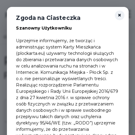
×
Login/Rejestracja
Otwór
Zgoda na Ciasteczka
Szanowny Użytkowniku
Home
Projekty
Pakiet Mieszkańca
Uprzejmie informujemy, że tworząc i
administrując system Karty Mieszkańca
(plockarta.eu) używamy technologii służących
Pakiet Mieszkańca
do zbierania i przetwarzania danych osobowych
w celu analizowania ruchu na stronach i w
Internecie. Komunikacja Miejska - Płock Sp. z
FAQ
o.o. nie personalizuje wyświetlanych treści.
Realizując rozporządzenie Parlamentu
Europejskiego i Rady Unii Europejskiej 2016/679
z dnia 27 kwietnia 2016 r. w sprawie ochrony
osób fizycznych w związku z przetwarzaniem
Jakie są pakiety w Płockiej Karcie
danych osobowych i w sprawie swobodnego
Mieszkańca?
przepływu takich danych oraz uchylenia
dyrektywy 95/46/WE (tzw. „RODO”) uprzejmie
Co to jest Pakiet Mieszkańca?
informujemy, że do przetwarzania