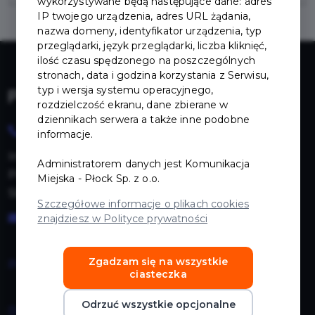
wykorzystywane będą następujące dane: adres
IP twojego urządzenia, adres URL żądania,
nazwa domeny, identyfikator urządzenia, typ
przeglądarki, język przeglądarki, liczba kliknięć,
ilość czasu spędzonego na poszczególnych
stronach, data i godzina korzystania z Serwisu,
typ i wersja systemu operacyjnego,
rozdzielczość ekranu, dane zbierane w
dziennikach serwera a także inne podobne
+48 24 367 51 95
informacje.
Infolinia czynna:
Administratorem danych jest Komunikacja
Pn-pt: 9:00-15:00
Miejska - Płock Sp. z o.o.
Sb-Nd: Nieczynne
Szczegółowe informacje o plikach cookies
kontakt@plockarta.eu
znajdziesz w Polityce prywatności
Zgadzam się na wszystkie
Pomoc / FAQ
ciasteczka
Odrzuć wszystkie opcjonalne
Dodaj swoje wydarzenie