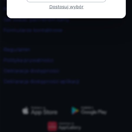
Dostosuj wybór
Mapa strony
Jak zostać partnerem karty
Formularze kontaktowe
Regulamin
Polityka prywatności
Deklaracja dostępności
Deklaracja dostępności aplikacji