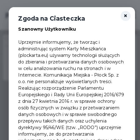
×
Login/Rejestracja
Otwór
Zgoda na Ciasteczka
Szanowny Użytkowniku
Home
Wydarzenia
Uprzejmie informujemy, że tworząc i
Letni turniej gier podwojnych w badmintona z Łubudubu
administrując system Karty Mieszkańca
Wydarzenie już się
(plockarta.eu) używamy technologii służących
zakończyło
do zbierania i przetwarzania danych osobowych
w celu analizowania ruchu na stronach i w
Internecie. Komunikacja Miejska - Płock Sp. z
o.o. nie personalizuje wyświetlanych treści.
Realizując rozporządzenie Parlamentu
Europejskiego i Rady Unii Europejskiej 2016/679
z dnia 27 kwietnia 2016 r. w sprawie ochrony
osób fizycznych w związku z przetwarzaniem
danych osobowych i w sprawie swobodnego
przepływu takich danych oraz uchylenia
dyrektywy 95/46/WE (tzw. „RODO”) uprzejmie
informujemy, że do przetwarzania