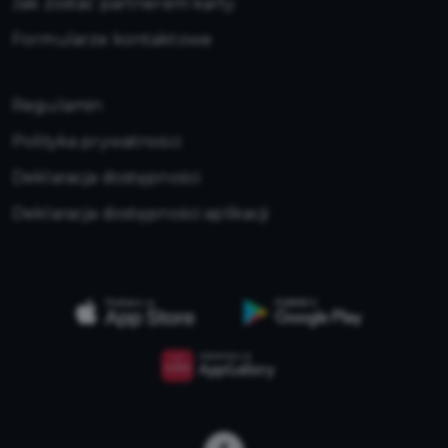
Jak zostać partnerem karty
Formularze kontaktowe
Regulamin
Polityka prywatności
Deklaracja dostępności
Deklaracja dostępności aplikacji