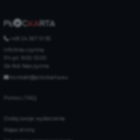
+48 24 367 51 95
Infolinia czynna:
Pn-pt: 9:00-15:00
Sb-Nd: Nieczynne
kontakt@plockarta.eu
Pomoc / FAQ
Dodaj swoje wydarzenie
Mapa strony