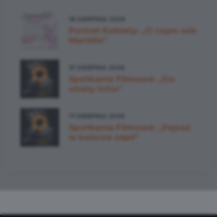
18 SIERPNIA 2026
Portret Kobiety: „O czym wie
Marielle”
31 SIERPNIA 2026
Spotkania Filmowe: „Do
utraty tchu”
17 SIERPNIA 2026
Spotkania Filmowe: „Pejzaż
w kolorze sepii”