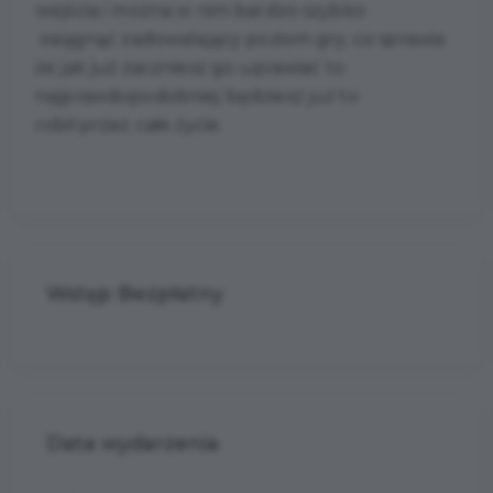
wejścia i można w nim bardzo szybko
osiągnąć zadowalający poziom gry, co sprawia
że jak już zaczniesz go uprawiać to
najprawdopodobniej będziesz już to
robił przez całe życie.
Wstęp Bezpłatny
Data wydarzenia