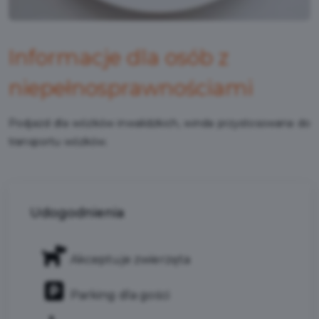
Informacje dla osób z
niepełnosprawnościami
Podjazd dla wózków inwalidzkich, winda przystosowana do
transportu wózków.
Udogodnienia
Akceptuje zwierzęta
Parking dla gości