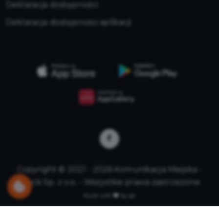
Deklaracja dostępności
Deklaracja dostępności aplikacji
Copyright © 2021 - 2026 Komunikacja Miejska -
Płock Sp. z o.o. - Wszystkie prawa zastrzeżone
Build with
by qb