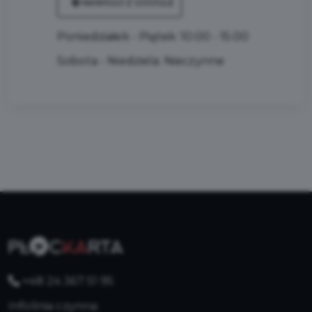
NAWIGUJ Z GOOGLE
Poniedziałek - Piątek: 10:00 - 15:00
Sobota - Niedziela: Nieczynne
+48 24 367 51 95
Infolinia czynna: