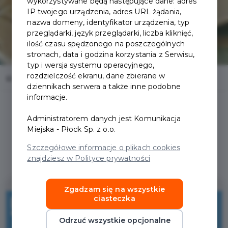
wykorzystywane będą następujące dane: adres
IP twojego urządzenia, adres URL żądania,
nazwa domeny, identyfikator urządzenia, typ
przeglądarki, język przeglądarki, liczba kliknięć,
ilość czasu spędzonego na poszczególnych
stronach, data i godzina korzystania z Serwisu,
typ i wersja systemu operacyjnego,
rozdzielczość ekranu, dane zbierane w
Home
Oferty
Trzydania pl
dziennikach serwera a także inne podobne
informacje.
Administratorem danych jest Komunikacja
Miejska - Płock Sp. z o.o.
Regulamin i warunki
Szczegółowe informacje o plikach cookies
znajdziesz w Polityce prywatności
Zgadzam się na wszystkie
10%
ciasteczka
Odrzuć wszystkie opcjonalne