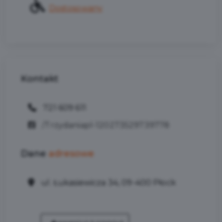
Dostosowany
Kontakt
721 609 611
/Trzydaniapl-120273529739778
Dane
adresowe
ul. Łukasiewicza 34, 09-400 Płock