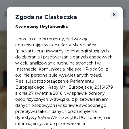
×
Login/Rejestracja
Otwór
Zgoda na Ciasteczka
Szanowny Użytkowniku
Uprzejmie informujemy, że tworząc i
administrując system Karty Mieszkańca
(plockarta.eu) używamy technologii służących
do zbierania i przetwarzania danych osobowych
w celu analizowania ruchu na stronach i w
Internecie. Komunikacja Miejska - Płock Sp. z
Trzydania pl
o.o. nie personalizuje wyświetlanych treści.
Realizując rozporządzenie Parlamentu
Europejskiego i Rady Unii Europejskiej 2016/679
z dnia 27 kwietnia 2016 r. w sprawie ochrony
osób fizycznych w związku z przetwarzaniem
danych osobowych i w sprawie swobodnego
przepływu takich danych oraz uchylenia
dyrektywy 95/46/WE (tzw. „RODO”) uprzejmie
informujemy, że do przetwarzania