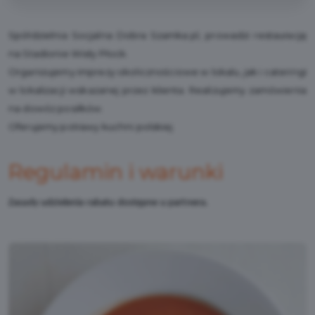
Spółdzielnia Socjalna Dobra Szamka.pl, prowadzi restaurację
na Stadionie Wisły Płock.
Organizujemy imprezy okolicznościowe w lokalu, jak i cateringi
w lokalizacji wskazanej przez klienta. Realizujemy zamówienia
na dowóz posiłków.
Oferujemy potrawy kuchni polskiej.
Regulamin i warunki
Zasady udzielenia rabatu dostępne u partnera.