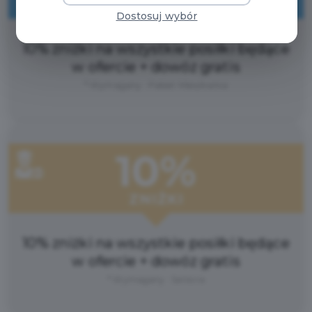
ZNIŻKI
Dostosuj wybór
10% zniżki na wszystkie posiłki będące
w ofercie + dowóz gratis
* Wymagany : Pakiet Mieszkańca
10%
ZNIŻKI
10% zniżki na wszystkie posiłki będące
w ofercie + dowóz gratis
* Wymagany : Seniora