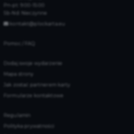
Pn-pt: 9:00-15:00
Sb-Nd: Nieczynne
kontakt@plockarta.eu
Pomoc / FAQ
Dodaj swoje wydarzenie
Mapa strony
Jak zostać partnerem karty
Formularze kontaktowe
Regulamin
Polityka prywatności