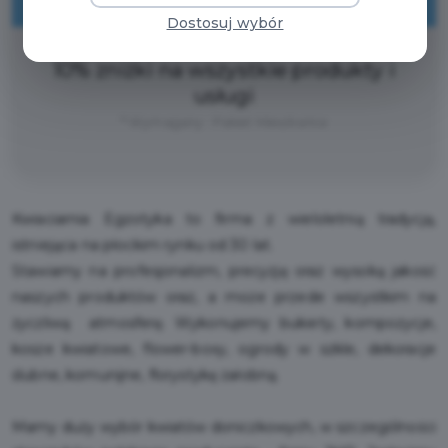
ZNIŻKI
Dostosuj wybór
10% zniżki na wszystkie produkty i
usługi
* Wymagany : Pakiet Mieszkańca
Kwiaciarnia Egzotyka to firma z wieloletnią tradycją,
istniejąca na płockim rynku od 30 lat.
Stawiamy na profesjonalizm, precyzję oraz wysoką jakość
naszych produktów oraz, a może przede wszystkim na
życzliwą atmosferę. Wykonujemy bukiety, kompozycje,
kosze kwiatowe, flower-boxy, ogrody w szkle, dekoracje
ślubne, komunijne, florystykę żałobną.
Mamy duży wybór kwiatów doniczkowych, w szczególności