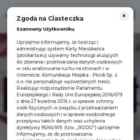
×
Login/Rejestracja
Otwór
Zgoda na Ciasteczka
Szanowny Użytkowniku
Uprzejmie informujemy, że tworząc i
administrując system Karty Mieszkańca
(plockarta.eu) używamy technologii służących
do zbierania i przetwarzania danych osobowych
w celu analizowania ruchu na stronach i w
Internecie. Komunikacja Miejska - Płock Sp. z
Kwiaciarnia
o.o. nie personalizuje wyświetlanych treści.
Realizując rozporządzenie Parlamentu
Europejskiego i Rady Unii Europejskiej 2016/679
Egzotyka
z dnia 27 kwietnia 2016 r. w sprawie ochrony
osób fizycznych w związku z przetwarzaniem
danych osobowych i w sprawie swobodnego
przepływu takich danych oraz uchylenia
dyrektywy 95/46/WE (tzw. „RODO”) uprzejmie
informujemy, że do przetwarzania