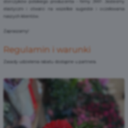
storczyków polskiego producenta - firmy JMP. Jesteśmy
elastyczni i otwarci na wszelkie sugestie i oczekiwania
naszych klientów.
Zapraszamy!
Regulamin i warunki
Zasady udzielenia rabatu dostępne u partnera.