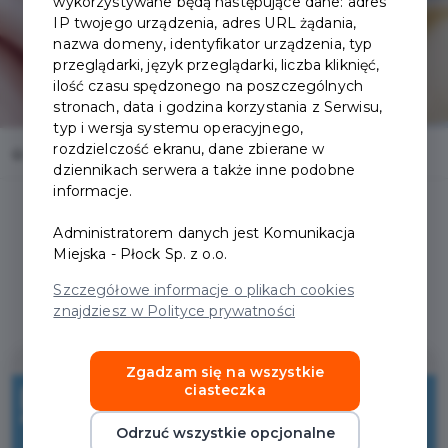
wykorzystywane będą następujące dane: adres
IP twojego urządzenia, adres URL żądania,
nazwa domeny, identyfikator urządzenia, typ
przeglądarki, język przeglądarki, liczba kliknięć,
ilość czasu spędzonego na poszczególnych
stronach, data i godzina korzystania z Serwisu,
typ i wersja systemu operacyjnego,
rozdzielczość ekranu, dane zbierane w
Home
Oferty
Kwiaciarnia Egzotyka
dziennikach serwera a także inne podobne
informacje.
Administratorem danych jest Komunikacja
Miejska - Płock Sp. z o.o.
Regulamin i warunki
Szczegółowe informacje o plikach cookies
znajdziesz w Polityce prywatności
Zgadzam się na wszystkie
10%
ciasteczka
Odrzuć wszystkie opcjonalne