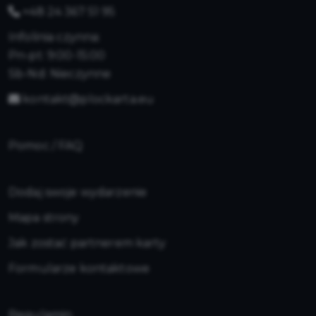
+48 24 367 51 95
Infolinia czynna:
Pn-pt: 9:00-15:00
Sb-Nd: Nieczynne
kontakt@plockarta.eu
Pomoc / FAQ
Dodaj swoje wydarzenie
Mapa strony
Jak zostać partnerem karty
Formularze kontaktowe
Regulamin