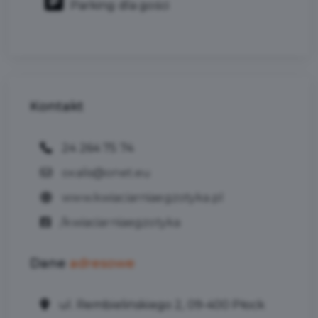
Parking dla gości
Kontakt
24 264 75 74
oxalis@onet.eu
www.kwiaciarniaegzotyka.pl
/kwiaciarniaegzotyka
Dane
adresowe
ul. Rembielińskiego 2, 09-400 Płock