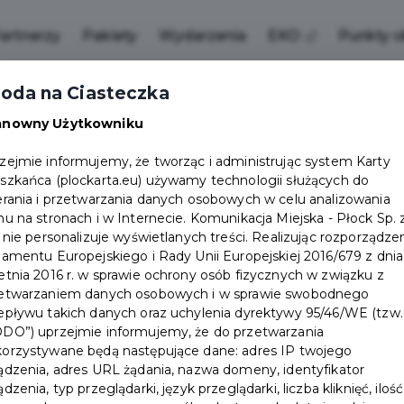
artnerzy
Pakiety
Wydarzenia
EKO
Punkty o
oda na Ciasteczka
anowny Użytkowniku
zejmie informujemy, że tworząc i administrując system Karty
szkańca (plockarta.eu) używamy technologii służących do
erania i przetwarzania danych osobowych w celu analizowania
hu na stronach i w Internecie. Komunikacja Miejska - Płock Sp. 
. nie personalizuje wyświetlanych treści. Realizując rozporządze
lamentu Europejskiego i Rady Unii Europejskiej 2016/679 z dnia
etnia 2016 r. w sprawie ochrony osób fizycznych w związku z
etwarzaniem danych osobowych i w sprawie swobodnego
epływu takich danych oraz uchylenia dyrektywy 95/46/WE (tzw.
DO”) uprzejmie informujemy, że do przetwarzania
orzystywane będą następujące dane: adres IP twojego
ądzenia, adres URL żądania, nazwa domeny, identyfikator
ądzenia, typ przeglądarki, język przeglądarki, liczba kliknięć, ilość