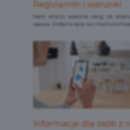
Regulamin i warunki
Rabat dotyczy wyłącznie usług, nie obej
naprawy. Zniżka nie łączy się z innymi promocj
Informacje dla osób z