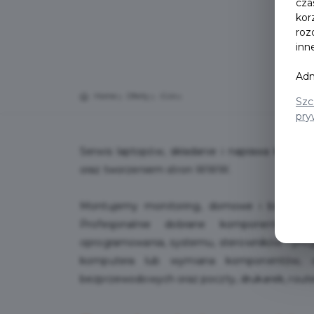
cza
kor
roz
inn
Adm
Home
Oferty
iGoku
Szc
pry
Serwis laptopów, składanie i naprawa kompu
oraz tworzeniem stron WWW.
Montujemy monitoring, domowe i biurowe 
Profesjonalnie dobrane komponenty. Spe
oprogramowania, systemu, sterowników i prog
komputera lub wymiana komponentów, obu
bezprzewodowych oraz poczty, drukarek, rout