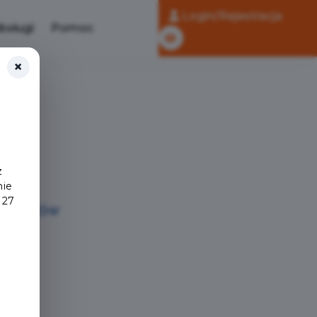
Login/Rejestracja
bsługi
Pomoc
×
z
nie
 27