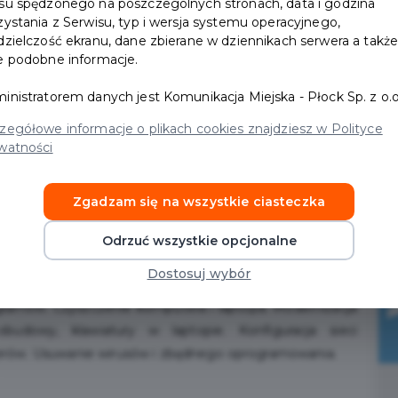
su spędzonego na poszczególnych stronach, data i godzina
zystania z Serwisu, typ i wersja systemu operacyjnego,
dzielczość ekranu, dane zbierane w dziennikach serwera a takż
e podobne informacje.
inistratorem danych jest Komunikacja Miejska - Płock Sp. z o.o
zegółowe informacje o plikach cookies znajdziesz w Polityce
watności
terów. Zajmujemy się również grafiką komputerową 2D
Zgadzam się na wszystkie ciasteczka
Odrzuć wszystkie opcjonalne
sieci LAN, mesh WiFi, rozwiązania typu SmartHome.
Dostosuj wybór
cyfikacja odpowiedzenia do potrzeb. Instalacja
ramów. Czyszczenie komputera i laptopa. Modernizacja
dowy, klawiatury w laptopie. Konfiguracja sieci
erów. Usuwanie wirusów i zbędnego oprogramowania.