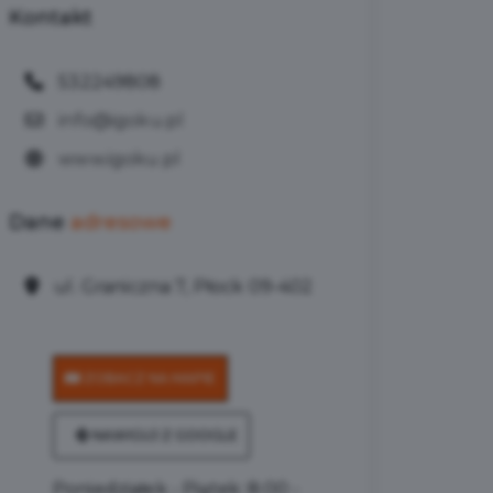
Kontakt
532249808
info@igoku.pl
www.igoku.pl
Dane
adresowe
ul. Graniczna 7, Płock 09-402
ZOBACZ NA MAPIE
NAWIGUJ Z GOOGLE
Poniedziałek - Piątek: 8:00 -