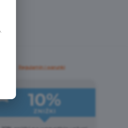
e
.
Regulamin i warunki
10%
ZNIŻKI