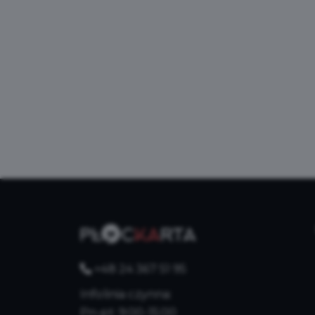
+48 24 367 51 95
Infolinia czynna:
Pn-pt: 9:00-15:00