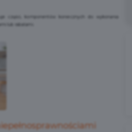
muje części, komponentów koniecznych do wykonania
ami lub rabatami.
 niepełnosprawnościami