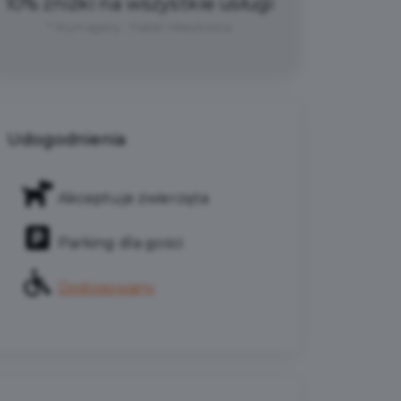
10% zniżki na wszystkie usługi
* Wymagany : Pakiet Mieszkańca
Udogodnienia
Akceptuje zwierzęta
Parking dla gości
Dostosowany