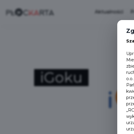
Aktualności
P
Zg
Sz
Upr
Mie
zbi
iGoku
ruc
o.o
Par
kwi
prz
prz
„RO
wyk
urz
urz