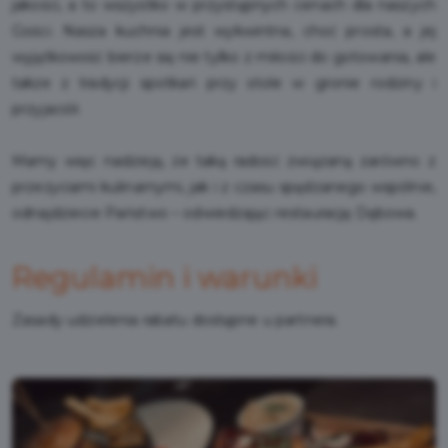
jakości, a to wszystko w przystępnych cenach dla naszych
Gości. Nasza kuchnia jest wykwintna, choć prosta, a jej
wyjątkowość bierze się nie tylko z miłości do gotowania, ale
także z tradycji spotkań przy stole w gronie rodziny i
przyjaciół.
Mamy więc nadzieję, że taką radość związaną zarówno z
przeżyciami kulinarnymi, jak i z czasu spędzanego wspólnie,
odnajdziecie Państwo – odwiedzając restaurację Dębowa.
Regulamin i warunki
Zasady udzielenia rabatu dostępne u partnera.