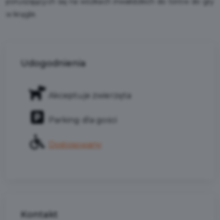
poruszających się na wózkach inwalidzkich do torów do gry
w kręgle.
Udogodnienia
Akceptuje zwierzęta
Parking dla gości
Dostosowany
Kontakt