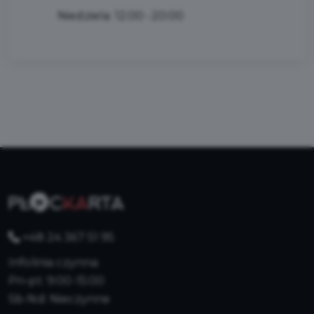
Niedziela: 12:00 -20:00
+48 24 367 51 95
Infolinia czynna:
Pn-pt: 9:00-15:00
Sb-Nd: Nieczynne