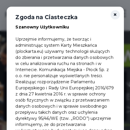
×
Login/Rejestracja
Otwór
Zgoda na Ciasteczka
Szanowny Użytkowniku
Uprzejmie informujemy, że tworząc i
administrując system Karty Mieszkańca
(plockarta.eu) używamy technologii służących
do zbierania i przetwarzania danych osobowych
w celu analizowania ruchu na stronach i w
Internecie. Komunikacja Miejska - Płock Sp. z
Dębowa
o.o. nie personalizuje wyświetlanych treści.
Realizując rozporządzenie Parlamentu
Europejskiego i Rady Unii Europejskiej 2016/679
Restauracja &
z dnia 27 kwietnia 2016 r. w sprawie ochrony
osób fizycznych w związku z przetwarzaniem
danych osobowych i w sprawie swobodnego
Kręgielnia
przepływu takich danych oraz uchylenia
dyrektywy 95/46/WE (tzw. „RODO”) uprzejmie
informujemy, że do przetwarzania