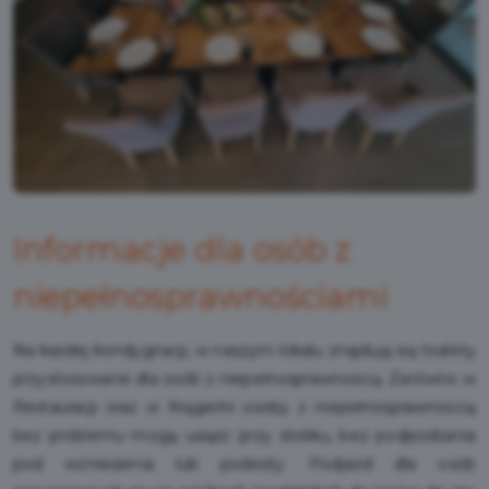
Informacje dla osób z
niepełnosprawnościami
Na każdej kondygnacji, w naszym lokalu znajdują się toalety
przystosowane dla osób z niepełnosprawnością. Zarówno w
Restauracji oraz w Kręgielni osoby z niepełnosprawnością
bez problemu mogą usiąść przy stoliku, bez podjeżdżania
pod wzniesienia lub podesty. Podjazd dla osób