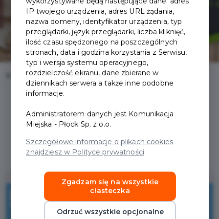
wykorzystywane będą następujące dane: adres
IP twojego urządzenia, adres URL żądania,
nazwa domeny, identyfikator urządzenia, typ
przeglądarki, język przeglądarki, liczba kliknięć,
ilość czasu spędzonego na poszczególnych
stronach, data i godzina korzystania z Serwisu,
typ i wersja systemu operacyjnego,
rozdzielczość ekranu, dane zbierane w
Home
Oferty
Dębowa Restauracja & Kręgielnia
dziennikach serwera a także inne podobne
informacje.
Administratorem danych jest Komunikacja
Miejska - Płock Sp. z o.o.
Regulamin i warunki
Szczegółowe informacje o plikach cookies
znajdziesz w Polityce prywatności
Zgadzam się na wszystkie
10%
ciasteczka
Odrzuć wszystkie opcjonalne