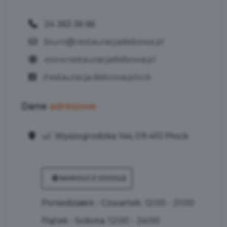
24 363 36 66
biuro@restauracjadebowa.pl
www.restauracjadebowa.pl
/restauracja.debowa.plock
Dane
adresowe
ul. Wyszogrodzka 144, 09-410 Płock
NAWIGUJ Z GOOGLE
Poniedziałek - Czwartek: 12:00 - 21:00
Piątek - Sobota: 12:00 - 24:00