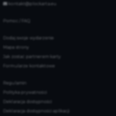
kontakt@plockarta.eu
Pomoc / FAQ
Dodaj swoje wydarzenie
Mapa strony
Jak zostać partnerem karty
Formularze kontaktowe
Regulamin
Polityka prywatności
Deklaracja dostępności
Deklaracja dostępności aplikacji