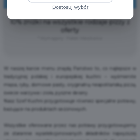
ZNIŻKI
Dostosuj wybór
10% zniżki na wszystkie rodzaje pizzy z
oferty
* Wymagany : Pakiet Mieszkańca
W naszej karcie menu znajdą Państwo to, co najlepsze w
tradycyjnej polskiej i europejskiej kuchni – wyśmienite
mięsa, ryby, domowe pasty, oryginalną neapolitańską pizzę,
świeże warzywa i zioła, pyszne desery.
Nasz Szef Kuchni przygotowuje również specjalne potrawy,
bazujące na produktach sezonowych.
Wszystkie oferowane przez nas potrawy przygotowujemy
ze starannie wyselekcjonowanych składników najwyższej