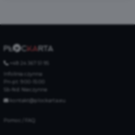
+48 24 367 51 95
Infolinia czynna:
Pn-pt: 9:00-15:00
Sb-Nd: Nieczynne
kontakt@plockarta.eu
Pomoc / FAQ