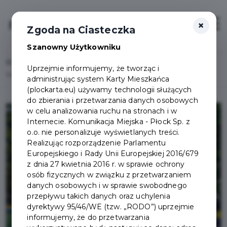
×
Login/Rejestracja
Otwór
Zgoda na Ciasteczka
Szanowny Użytkowniku
Home
Lista aktualności
Uprzejmie informujemy, że tworząc i
Wygaśnięcie Pakietu Familijny 3+ - ulgi przy zakupie biletów
administrując system Karty Mieszkańca
(plockarta.eu) używamy technologii służących
do zbierania i przetwarzania danych osobowych
w celu analizowania ruchu na stronach i w
Internecie. Komunikacja Miejska - Płock Sp. z
o.o. nie personalizuje wyświetlanych treści.
Realizując rozporządzenie Parlamentu
Europejskiego i Rady Unii Europejskiej 2016/679
z dnia 27 kwietnia 2016 r. w sprawie ochrony
osób fizycznych w związku z przetwarzaniem
danych osobowych i w sprawie swobodnego
przepływu takich danych oraz uchylenia
dyrektywy 95/46/WE (tzw. „RODO”) uprzejmie
informujemy, że do przetwarzania