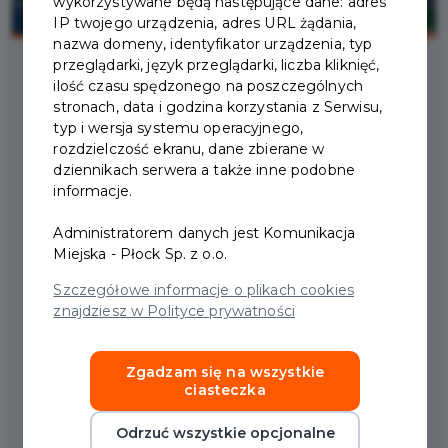
wykorzystywane będą następujące dane: adres
IP twojego urządzenia, adres URL żądania,
nazwa domeny, identyfikator urządzenia, typ
przeglądarki, język przeglądarki, liczba kliknięć,
ilość czasu spędzonego na poszczególnych
2025-08-19
stronach, data i godzina korzystania z Serwisu,
typ i wersja systemu operacyjnego,
rozdzielczość ekranu, dane zbierane w
WYGAŚNIĘCIE PAKIETU
dziennikach serwera a także inne podobne
informacje.
FAMILIJNY 3+ - ULGI
Administratorem danych jest Komunikacja
PRZY ZAKUPIE BILETÓW
Miejska - Płock Sp. z o.o.
Szczegółowe informacje o plikach cookies
W związku z wygaśnięciem 31 sierpnia 2025
znajdziesz w Polityce prywatności
roku uprawnień wynikających z posiadania „
PŁOCKIEJ KARTY FAMILIJNEJ 3+”, informujemy
Zgadzam się na wszystkie
posiadaczy Pakietu 3+ , że wszelkie
ciasteczka
uprawnienia dotyczące ulg przy zakupie
biletów komunikacji miejskiej obowiązują do
Odrzuć wszystkie opcjonalne