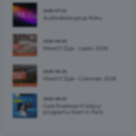
2026-07-20
Audiodeskrypcja Roku
2026-06-29
MiastO! Żyje - Lipiec 2026
2026-06-29
MiastO! Żyje - Czerwiec 2026
2026-06-23
Gala finałowa IV edycji
programu Start in Park.