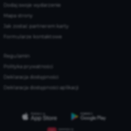
Dodaj swoje wydarzenie
Mapa strony
Jak zostać partnerem karty
Formularze kontaktowe
Regulamin
Polityka prywatności
Deklaracja dostępności
Deklaracja dostępności aplikacji