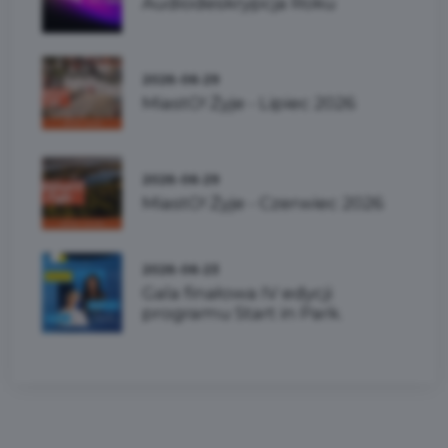
Audiodeskrypcja Roku
2026-06-29
MiastO! Żyje - Lipiec 2026
2026-06-29
MiastO! Żyje - Czerwiec 2026
2026-06-23
Gala finałowa IV edycji
programu Start in Park.