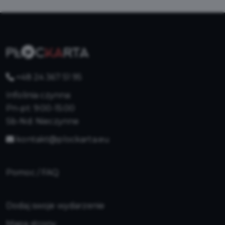
+48 24 367 51 95
Infolinia czynna:
Pn-pt: 9:00-15:00
Sb-Nd: Nieczynne
kontakt@plockarta.eu
Pomoc / FAQ
Dodaj swoje wydarzenie
Mapa strony