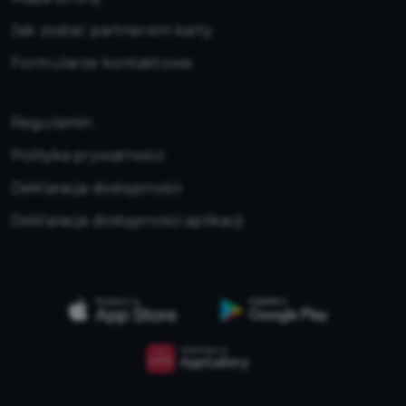
Jak zostać partnerem karty
Formularze kontaktowe
Regulamin
Polityka prywatności
Deklaracja dostępności
Deklaracja dostępności aplikacji