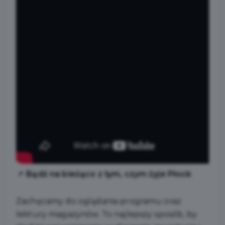
📌
Bądź na bieżąco z tym, czym żyje Płock
Zachęcamy do oglądania programu oraz
lektury magazynów. To najlepszy sposób, by