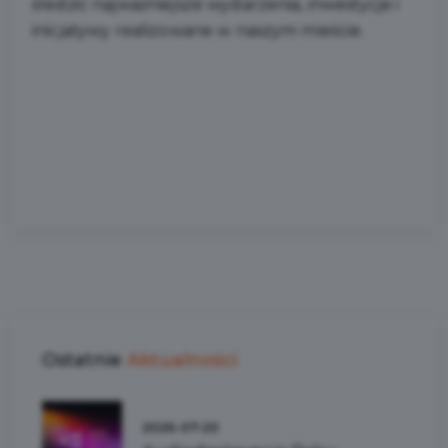
śledzić najważniejsze wydarzenia, inwestycje i
inicjatywy realizowane w naszym mieście.
Ostatnie
Aktualności
2026-07-20