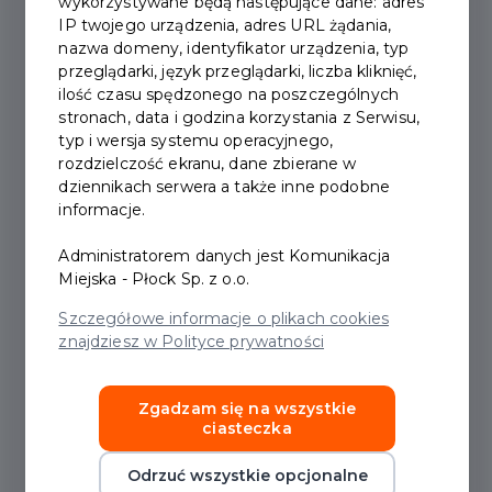
wykorzystywane będą następujące dane: adres
IP twojego urządzenia, adres URL żądania,
2026-06-29
nazwa domeny, identyfikator urządzenia, typ
przeglądarki, język przeglądarki, liczba kliknięć,
ilość czasu spędzonego na poszczególnych
MIASTO! ŻYJE -
stronach, data i godzina korzystania z Serwisu,
CZERWIEC 2026
typ i wersja systemu operacyjnego,
rozdzielczość ekranu, dane zbierane w
dziennikach serwera a także inne podobne
informacje.
Miasto Żyje - nowe materiały:
Administratorem danych jest Komunikacja
Miejska - Płock Sp. z o.o.
Zapraszamy do zapoznania się z kolejną porcją
Szczegółowe informacje o plikach cookies
informacji o tym, czym żyje Płock. W ramach
znajdziesz w Polityce prywatności
cyklu
„Miasto Żyje”
prezentujemy zarówno
najnowsze odcinki programu telewizyjnego,
Zgadzam się na wszystkie
jak aktualne wydanie magazynu: społecznego i
ciasteczka
kulturalnego.
Płocki Miesięcznik Kulturalny Miasto Żyje
Odrzuć wszystkie opcjonalne