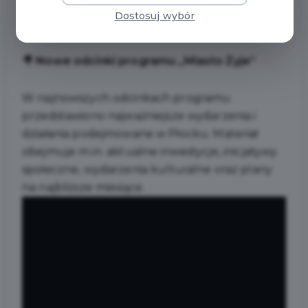
06/2026
Dostosuj wybór
🎥
Nowe odcinki programu „Miasto Żyje”
W najnowszych odcinkach programu
przedstawiono najważniejsze wydarzenia i
działania podejmowane w Płocku. Materiał
obejmuje m.in. aktualne inwestycje, inicjatywy
społeczne, wydarzenia kulturalne oraz plany
na najbliższe miesiące.