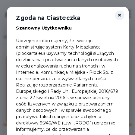
×
Login/Rejestracja
Otwór
Zgoda na Ciasteczka
Szanowny Użytkowniku
Home
Lista aktualności
MiastO! Żyje - Czerwiec 2026
Uprzejmie informujemy, że tworząc i
administrując system Karty Mieszkańca
(plockarta.eu) używamy technologii służących
do zbierania i przetwarzania danych osobowych
w celu analizowania ruchu na stronach i w
Internecie. Komunikacja Miejska - Płock Sp. z
o.o. nie personalizuje wyświetlanych treści.
Realizując rozporządzenie Parlamentu
Europejskiego i Rady Unii Europejskiej 2016/679
z dnia 27 kwietnia 2016 r. w sprawie ochrony
osób fizycznych w związku z przetwarzaniem
danych osobowych i w sprawie swobodnego
przepływu takich danych oraz uchylenia
dyrektywy 95/46/WE (tzw. „RODO”) uprzejmie
informujemy, że do przetwarzania