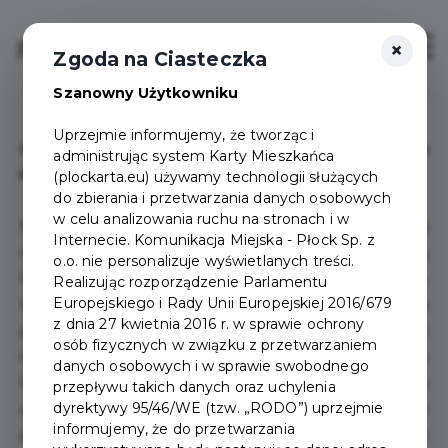
×
Login/Rejestracja
Otwór
Zgoda na Ciasteczka
Szanowny Użytkowniku
Uprzejmie informujemy, że tworząc i
Chcesz zostać Partnerem Programu Płocka Karta
administrując system Karty Mieszkańca
Mieszkańca?
(plockarta.eu) używamy technologii służących
do zbierania i przetwarzania danych osobowych
w celu analizowania ruchu na stronach i w
Niezależnie czy zarządzasz ogromną korporacją, a
Internecie. Komunikacja Miejska - Płock Sp. z
może małym rodzinnym biznesem możesz stać się
o.o. nie personalizuje wyświetlanych treści.
Partnerem Programu Płocka Karta Mieszkańca.
Realizując rozporządzenie Parlamentu
Europejskiego i Rady Unii Europejskiej 2016/679
Wystarczy, że oferujesz usługi lub atrakcje dla
z dnia 27 kwietnia 2016 r. w sprawie ochrony
płocczan. Już dziś zapraszamy wszystkie firmy i
osób fizycznych w związku z przetwarzaniem
instytucje, niezależnie od branży i wielkości do
danych osobowych i w sprawie swobodnego
Programu Płocka Karta Mieszkańca. Naszą
przepływu takich danych oraz uchylenia
dyrektywy 95/46/WE (tzw. „RODO”) uprzejmie
współpracę opieramy na zasadach dobrowolności i
informujemy, że do przetwarzania
partnerstwa. Wystarczy, że zapewnisz płocczanom