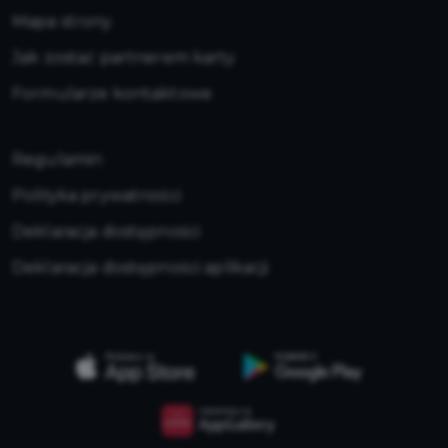
Mapa strony
Jak zostać partnerem karty
Formularze kontaktowe
Regulamin
Polityka prywatności
Deklaracja dostępności
Deklaracja dostępności aplikacji