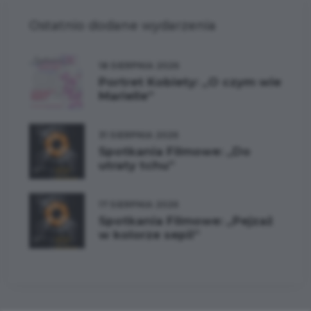
Ostatnio dodane wydarzenia
18 SIERPNIA 2026
Portret Kobiety: „O czym wie
Marielle”
31 SIERPNIA 2026
Spotkania Filmowe: „Do
utraty tchu”
17 SIERPNIA 2026
Spotkania Filmowe: „Pejzaż
w kolorze sepii”