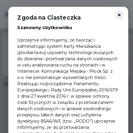
×
Login/Rejestracja
Otwór
Zgoda na Ciasteczka
Szanowny Użytkowniku
Home
Wydarzenia
Narodowe Czytanie dzieł Jana Kochanowskiego
Uprzejmie informujemy, że tworząc i
administrując system Karty Mieszkańca
Wydarzenie już się
(plockarta.eu) używamy technologii służących
zakończyło
do zbierania i przetwarzania danych osobowych
w celu analizowania ruchu na stronach i w
Internecie. Komunikacja Miejska - Płock Sp. z
o.o. nie personalizuje wyświetlanych treści.
Realizując rozporządzenie Parlamentu
Europejskiego i Rady Unii Europejskiej 2016/679
z dnia 27 kwietnia 2016 r. w sprawie ochrony
osób fizycznych w związku z przetwarzaniem
danych osobowych i w sprawie swobodnego
przepływu takich danych oraz uchylenia
NARODOWE CZYTANIE
dyrektywy 95/46/WE (tzw. „RODO”) uprzejmie
informujemy, że do przetwarzania