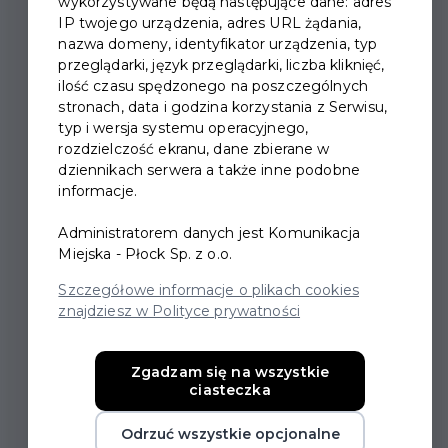
DZIEŁ JANA
wykorzystywane będą następujące dane: adres
IP twojego urządzenia, adres URL żądania,
KOCHANOWSKIEGO
nazwa domeny, identyfikator urządzenia, typ
przeglądarki, język przeglądarki, liczba kliknięć,
ilość czasu spędzonego na poszczególnych
W malowniczym ogrodzie Książnicy Płockiej, na tle
stronach, data i godzina korzystania z Serwisu,
eklektycznej, zabytkowej kamienicy z 1902 roku,
typ i wersja systemu operacyjnego,
wyczarujemy elementy renesansowej scenografii
rozdzielczość ekranu, dane zbierane w
rodem z Czarnolasu,
dziennikach serwera a także inne podobne
informacje.
by czytać wspólnie pieśni, treny i fraszki Jana
Kochanowskiego, patrząc na ukryte wśród drzew
Administratorem danych jest Komunikacja
romańskie wieże katedry.
Miejska - Płock Sp. z o.o.
Wśród uczestników m.in. przedstawiciele władz
Szczegółowe informacje o plikach cookies
miasta, instytucji kultury, firm, stowarzyszeń, szkół,
znajdziesz w Polityce prywatności
dziennikarze, aktorzy i przedstawiciele służb
miejskich.
Zgadzam się na wszystkie
ciasteczka
Na dziedzińcu Książnicy zaprezentujemy fragmenty
wystawy
"Jan Kochanowski - sigma czy lipa?".
Odrzuć wszystkie opcjonalne