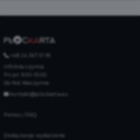
+48 24 367 51 95
Infolinia czynna:
Pn-pt: 9:00-15:00
Sb-Nd: Nieczynne
kontakt@plockarta.eu
Pomoc / FAQ
Dodaj swoje wydarzenie