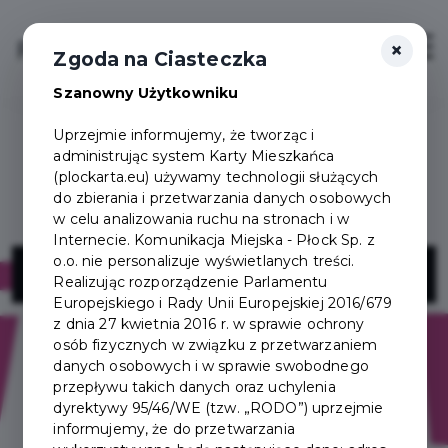
×
Login/Rejestracja
Otwór
Zgoda na Ciasteczka
Szanowny Użytkowniku
Uprzejmie informujemy, że tworząc i
administrując system Karty Mieszkańca
(plockarta.eu) używamy technologii służących
do zbierania i przetwarzania danych osobowych
w celu analizowania ruchu na stronach i w
Internecie. Komunikacja Miejska - Płock Sp. z
Świat Kwiatów
o.o. nie personalizuje wyświetlanych treści.
Realizując rozporządzenie Parlamentu
Europejskiego i Rady Unii Europejskiej 2016/679
z dnia 27 kwietnia 2016 r. w sprawie ochrony
osób fizycznych w związku z przetwarzaniem
danych osobowych i w sprawie swobodnego
przepływu takich danych oraz uchylenia
dyrektywy 95/46/WE (tzw. „RODO”) uprzejmie
informujemy, że do przetwarzania