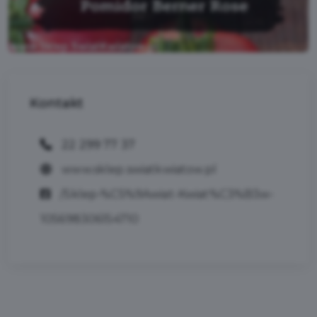
Kontakt
22 299 77 37
www.sklep.swiatkwiatow.pl
/Sklep-%C5%9Awiat-Kwiat%C3%B3w-
105698306154710