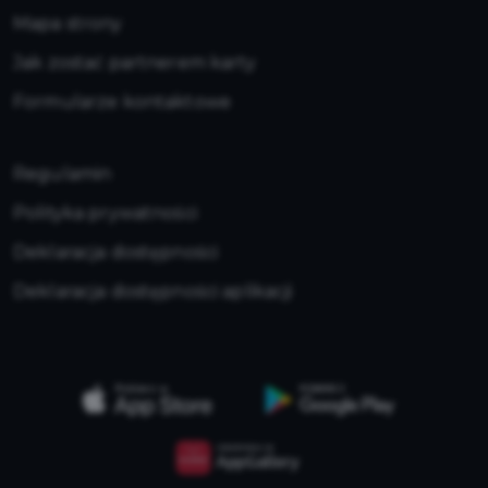
Mapa strony
Jak zostać partnerem karty
Formularze kontaktowe
Regulamin
Polityka prywatności
Deklaracja dostępności
Deklaracja dostępności aplikacji