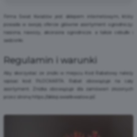
Firma Świat Kwiatów jest sklepem internetowym, który
posiada w swojej ofercie głównie asortyment ogrodniczy:
nasiona, nawozy, akcesoria ogrodnicze. a także cebulki i
sadzonki.
Regulamin i warunki
Aby skorzystać ze zniżki w miejscu Kod Rabatowy należy
wpisać kod: PŁOCKARTA. Rabat obowiązuje na cały
asortyment. Zniżka obowiązuje dla zamówień złożonych
przez stronę https://sklep.swiatkwiatow.pl/.