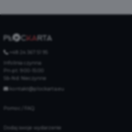
+48 24 367 51 95
Infolinia czynna:
Pn-pt: 9:00-15:00
Sb-Nd: Nieczynne
kontakt@plockarta.eu
Pomoc / FAQ
Dodaj swoje wydarzenie