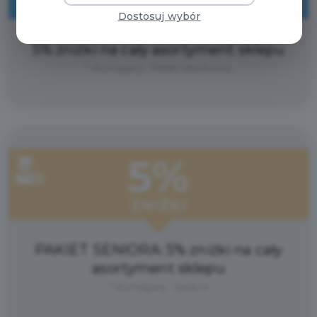
ZNIŻKI
Dostosuj wybór
5% zniżki na cały asortyment sklepu
* Wymagany : Pakiet Mieszkańca
5%
ZNIŻKI
PAKIET SENIORA: 5% zniżki na cały
asortyment sklepu
* Wymagany : Seniora