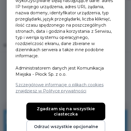
wykorzystywane będą następujące dane: adres
IP twojego urządzenia, adres URL żądania,
nazwa domeny, identyfikator urządzenia, typ
przeglądarki, język przeglądarki, liczba kliknięć,
ilość czasu spędzonego na poszczególnych
stronach, data i godzina korzystania z Serwisu,
typ i wersja systemu operacyjnego,
rozdzielczość ekranu, dane zbierane w
Home
Oferty
Świat Kwiatów
dziennikach serwera a także inne podobne
informacje.
Administratorem danych jest Komunikacja
Miejska - Płock Sp. z o.o.
Regulamin i warunki
Szczegółowe informacje o plikach cookies
znajdziesz w Polityce prywatności
Zgadzam się na wszystkie
5%
ciasteczka
Odrzuć wszystkie opcjonalne