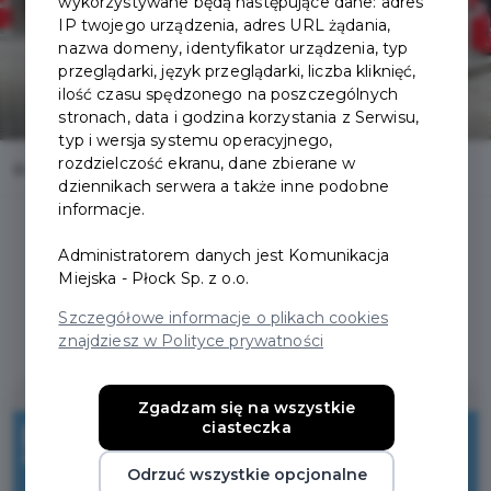
wykorzystywane będą następujące dane: adres
IP twojego urządzenia, adres URL żądania,
nazwa domeny, identyfikator urządzenia, typ
przeglądarki, język przeglądarki, liczba kliknięć,
ilość czasu spędzonego na poszczególnych
stronach, data i godzina korzystania z Serwisu,
typ i wersja systemu operacyjnego,
rozdzielczość ekranu, dane zbierane w
Home
Oferty
Stacja paliw E-CO Kolejowa 8
dziennikach serwera a także inne podobne
informacje.
Administratorem danych jest Komunikacja
Miejska - Płock Sp. z o.o.
Regulamin i warunki
Szczegółowe informacje o plikach cookies
znajdziesz w Polityce prywatności
Zgadzam się na wszystkie
6gr/litr
ciasteczka
Odrzuć wszystkie opcjonalne