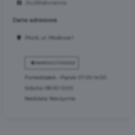
/ALABlaboratoria
Dane
adresowe
Płock, ul. Miodowa 1
NAWIGUJ Z GOOGLE
Poniedziałek - Piątek: 07:00-14:30
Sobota: 08:00-12:00
Niedziela: Nieczynne