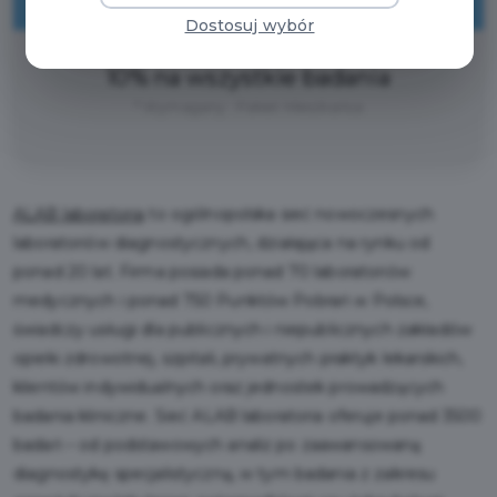
ZNIŻKI
Dostosuj wybór
10% na wszystkie badania
* Wymagany : Pakiet Mieszkańca
ALAB laboratoria
to ogólnopolska sieć nowoczesnych
laboratoriów diagnostycznych, działająca na rynku od
ponad 20 lat. Firma posiada ponad 70 laboratoriów
medycznych i ponad 750 Punktów Pobrań w Polsce,
świadczy usługi dla publicznych i niepublicznych zakładów
opieki zdrowotnej, szpitali, prywatnych praktyk lekarskich,
klientów indywidualnych oraz jednostek prowadzących
badania kliniczne. Sieć ALAB laboratoria oferuje ponad 3500
badań – od podstawowych analiz po zaawansowaną
diagnostykę specjalistyczną, w tym badania z zakresu