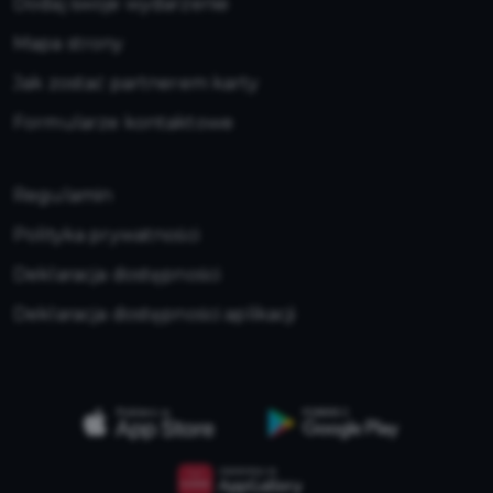
Dodaj swoje wydarzenie
Mapa strony
Jak zostać partnerem karty
Formularze kontaktowe
Regulamin
Polityka prywatności
Deklaracja dostępności
Deklaracja dostępności aplikacji