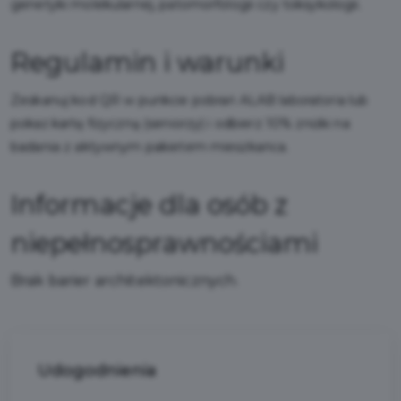
genetyki molekularnej, patomorfologii czy toksykologii.
Regulamin i warunki
Zeskanuj kod QR w punkcie pobrań ALAB laboratoria lub
pokaż kartę fizyczną (seniorzy) i odbierz 10% zniżki na
badania z aktywnym pakietem mieszkańca.
Informacje dla osób z
niepełnosprawnościami
Brak barier architektonicznych.
Udogodnienia