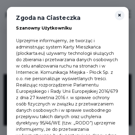
×
Login/Rejestracja
Otwór
Zgoda na Ciasteczka
Szanowny Użytkowniku
Uprzejmie informujemy, że tworząc i
administrując system Karty Mieszkańca
(plockarta.eu) używamy technologii służących
do zbierania i przetwarzania danych osobowych
w celu analizowania ruchu na stronach i w
Internecie. Komunikacja Miejska - Płock Sp. z
ALAB
o.o. nie personalizuje wyświetlanych treści.
Realizując rozporządzenie Parlamentu
Europejskiego i Rady Unii Europejskiej 2016/679
laboratoria
z dnia 27 kwietnia 2016 r. w sprawie ochrony
osób fizycznych w związku z przetwarzaniem
danych osobowych i w sprawie swobodnego
Miodowa
przepływu takich danych oraz uchylenia
dyrektywy 95/46/WE (tzw. „RODO”) uprzejmie
informujemy, że do przetwarzania