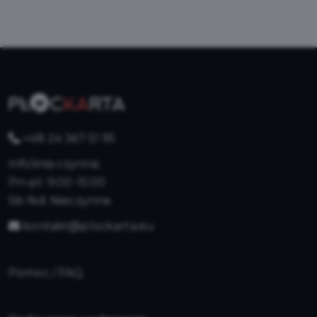
+48 24 367 51 95
Infolinia czynna:
Pn-pt: 9:00-15:00
Sb-Nd: Nieczynne
kontakt@plockarta.eu
Pomoc / FAQ