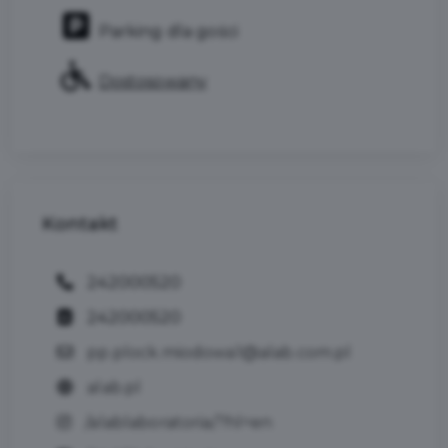
Parking dla gości
Dostosowany
Kontakt
242000520
242000520
pp.plock.miodowa1@alab.com.pl
alab.pl
/alablaboratoria/?hl=en