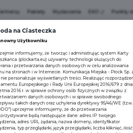
artnerzy
Pakiety
Wydarzenia
EKO
Punkty o
oda na Ciasteczka
mu Start in Park.
anowny Użytkowniku
zejmie informujemy, że tworząc i administrując system Karty
szkańca (plockarta.eu) używamy technologii służących do
erania i przetwarzania danych osobowych w celu analizowania
hu na stronach i w Internecie. Komunikacja Miejska - Płock Sp. 
. nie personalizuje wyświetlanych treści. Realizując rozporządze
lamentu Europejskiego i Rady Unii Europejskiej 2016/679 z dnia
etnia 2016 r. w sprawie ochrony osób fizycznych w związku z
etwarzaniem danych osobowych i w sprawie swobodnego
epływu takich danych oraz uchylenia dyrektywy 95/46/WE (tzw.
DO”) uprzejmie informujemy, że do przetwarzania
orzystywane będą następujące dane: adres IP twojego
ądzenia, adres URL żądania, nazwa domeny, identyfikator
ądzenia, typ przeglądarki, język przeglądarki, liczba kliknięć, ilość