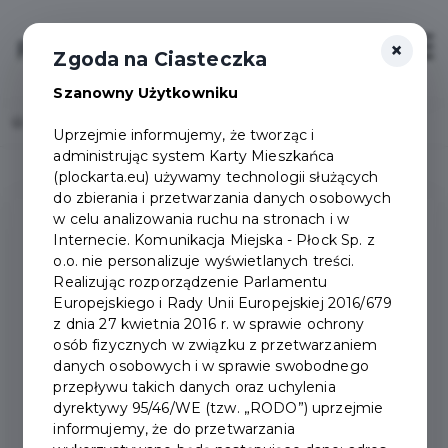
×
Login/Rejestracja
Otwór
Zgoda na Ciasteczka
Szanowny Użytkowniku
Home
Projekty
Uprzejmie informujemy, że tworząc i
administrując system Karty Mieszkańca
(plockarta.eu) używamy technologii służących
do zbierania i przetwarzania danych osobowych
w celu analizowania ruchu na stronach i w
Internecie. Komunikacja Miejska - Płock Sp. z
o.o. nie personalizuje wyświetlanych treści.
Realizując rozporządzenie Parlamentu
Europejskiego i Rady Unii Europejskiej 2016/679
z dnia 27 kwietnia 2016 r. w sprawie ochrony
osób fizycznych w związku z przetwarzaniem
danych osobowych i w sprawie swobodnego
przepływu takich danych oraz uchylenia
dyrektywy 95/46/WE (tzw. „RODO”) uprzejmie
informujemy, że do przetwarzania