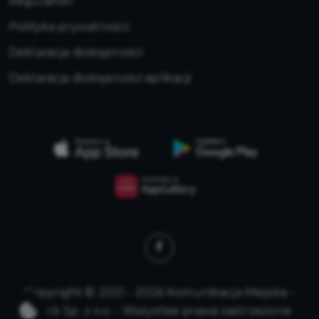
Regulamin
Polityka prywatności
Deklaracja dostępności
Deklaracja dostępności aplikacji
Copyright © 2021 - 2026 Komunikacja Miejska -
Płock Sp. z o.o. - Wszystkie prawa zastrzeżone