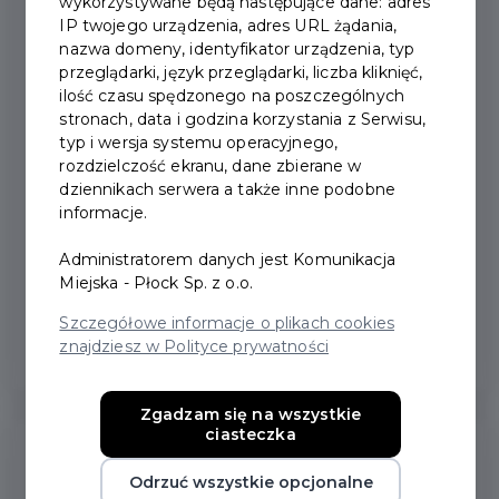
wykorzystywane będą następujące dane: adres
IP twojego urządzenia, adres URL żądania,
Pakiet Mieszkańca
nazwa domeny, identyfikator urządzenia, typ
przeglądarki, język przeglądarki, liczba kliknięć,
ilość czasu spędzonego na poszczególnych
Pakiet dla każdego płocczanina, obejmujący
stronach, data i godzina korzystania z Serwisu,
szereg zniżek. Chcąc w pełni korzystać z
typ i wersja systemu operacyjnego,
rozdzielczość ekranu, dane zbierane w
Płockiej Karta Mieszkańca, nie możesz o
dziennikach serwera a także inne podobne
niego nie zawnioskować.
informacje.
Administratorem danych jest Komunikacja
Miejska - Płock Sp. z o.o.
Więcej
Szczegółowe informacje o plikach cookies
znajdziesz w Polityce prywatności
Zgadzam się na wszystkie
ciasteczka
Odrzuć wszystkie opcjonalne