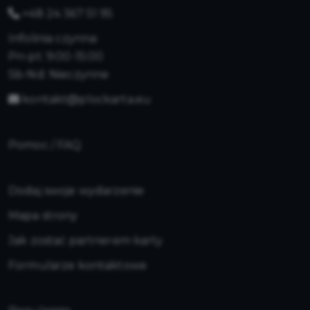
+48 24 367 51 95
Infolinia czynna:
Pn-pt: 9:00-15:00
Sb-Nd: Nieczynne
kontakt@plockarta.eu
Pomoc / FAQ
Dodaj swoje wydarzenie
Mapa strony
Jak zostać partnerem karty
Formularze kontaktowe