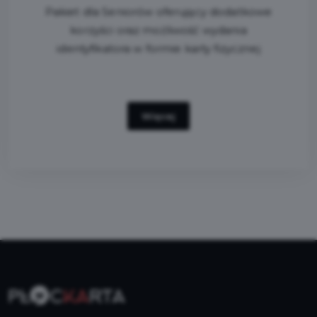
Pakiet dla Seniorów oferujący dodatkowe
korzyści oraz możliwość wydania
identyfikatora w formie karty fizycznej
Więcej